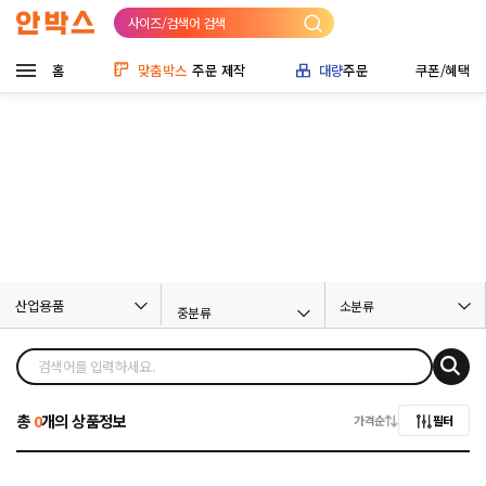
사이즈/검색어 검색
홈
맞춤박스
주문 제작
대량
주문
쿠폰/혜택
산업용품
소분류
중분류
총
0
개의 상품정보
가격순
필터