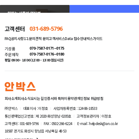
고객센터
031-689-5796
FAQ
공지사항
1:1문의
견적 문의
고객서비스
Data 접수안내
박스가이드
기성품
070-7587-0171~0175
주문제작
070-7587-0176~0180
평일 09:00 – 18:00 (12:00 – 13:00 점심시간)
회사소개
회사소식
오시는 길
인증서와 특허
이용약관
개인정보 취급방침
㈜안박스
대표이사 : 이정호
사업자등록번호 : 124-86-18533
통신판매업신고번호 : 제 2020-화성향남-0205호
고객정보관리자 : 이정호
고객센터 : 031-689-5796
FAX : 0502-266-6224
E-mail : helpdesk@an.co.kr
18587 경기도 화성시 향남읍 서낭목길 48-53