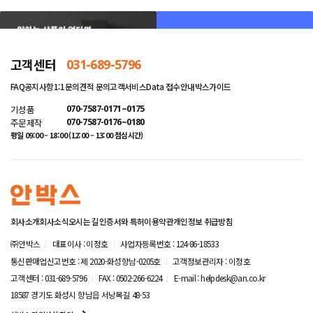
고객센터
031-689-5796
FAQ
공지사항
1:1문의
견적 문의
고객서비스
Data 접수안내
박스가이드
기성품
070-7587-0171~0175
주문제작
070-7587-0176~0180
평일 09:00 – 18:00 (12:00 – 13:00 점심시간)
회사소개
회사소식
오시는 길
인증서와 특허
이용약관
개인정보 취급방침
㈜안박스
대표이사 : 이정호
사업자등록번호 : 124-86-18533
통신판매업신고번호 : 제 2020-화성향남-0205호
고객정보관리자 : 이정호
고객센터 : 031-689-5796
FAX : 0502-266-6224
E-mail : helpdesk@an.co.kr
18587 경기도 화성시 향남읍 서낭목길 48-53