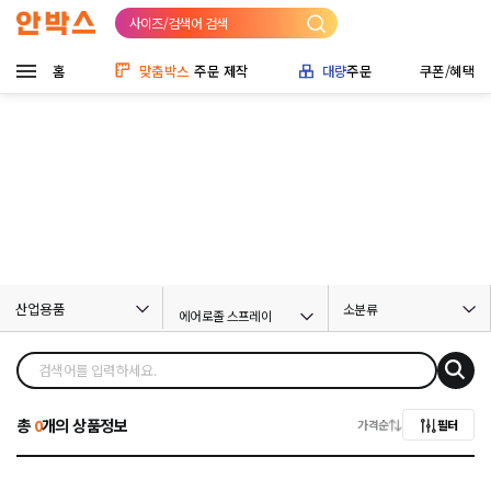
사이즈/검색어 검색
홈
맞춤박스
주문 제작
대량
주문
쿠폰/혜택
산업용품
소분류
에어로졸 스프레이
총
0
개의 상품정보
가격순
필터