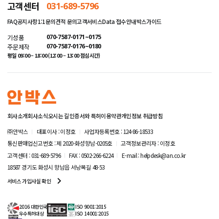
고객센터
선택하여 나만의 포장상품을 만나보세요.
031-689-5796
FAQ
공지사항
1:1문의
견적 문의
고객서비스
Data 접수안내
박스가이드
기성품
070-7587-0171~0175
주문제작
070-7587-0176~0180
평일 09:00 – 18:00 (12:00 – 13:00 점심시간)
회사소개
회사소식
오시는 길
인증서와 특허
이용약관
개인정보 취급방침
㈜안박스
대표이사 : 이정호
사업자등록번호 : 124-86-18533
통신판매업신고번호 : 제 2020-화성향남-0205호
고객정보관리자 : 이정호
고객센터 : 031-689-5796
FAX : 0502-266-6224
E-mail : helpdesk@an.co.kr
18587 경기도 화성시 향남읍 서낭목길 48-53
navigate_next
서비스 가입사실 확인
2016 대한민국
ISO 9001:2015
우수특허대상
ISO 14001:2015