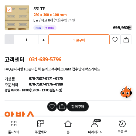
551TP
230 x 100 x 100 mm
E골 / 재고 0개
(묶음수량 7440)
699,960
원
NEW
무료배송
-
+
바로구매
고객센터
031-689-5796
1
2
3
4
5
FAQ
공지사항
1:1문의
견적 문의
고객서비스
Data 접수안내
박스가이드
기성품
070-7587-0171~0175
주문제작
070-7587-0176~0180
평일 09:00 – 18:00 (12:00 – 13:00 점심시간)
함께구매
회사소개
회사소식
오시는 길
인증서와 특허
이용약관
개인정보 취급방침
최근 본
둘러보기
주문제작
홈
마이페이지