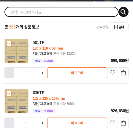
총
555
개의 상품정보
가격순
필터
501TP
120 x 110 x 53 mm
E골 / 재고 0개
(묶음수량 13200)
699,600
원
NEW
무료배송
-
+
바로구매
036TP
125 x 125 x 100 mm
B골 / 재고 0개
(묶음수량 5880)
926,630
원
NEW
무료배송
-
+
바로구매