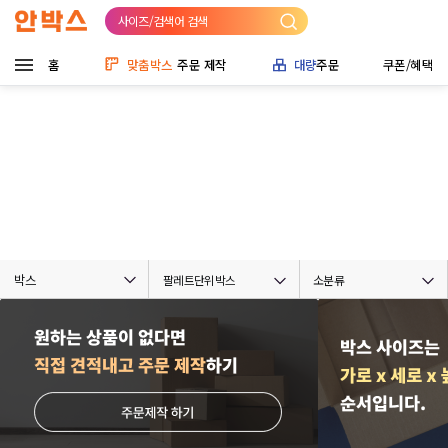
사이즈/검색어 검색
홈
맞춤박스
주문 제작
대량
주문
쿠폰/혜택
박스
팔레트단위박스
소분류