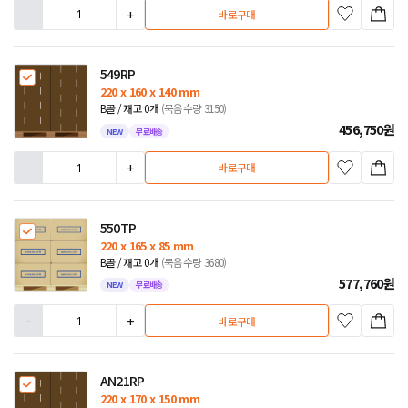
-
+
바로구매
549RP
220 x 160 x 140 mm
B골 / 재고 0개
(묶음수량 3150)
456,750
원
NEW
무료배송
-
+
바로구매
550TP
220 x 165 x 85 mm
B골 / 재고 0개
(묶음수량 3680)
577,760
원
NEW
무료배송
-
+
바로구매
AN21RP
220 x 170 x 150 mm