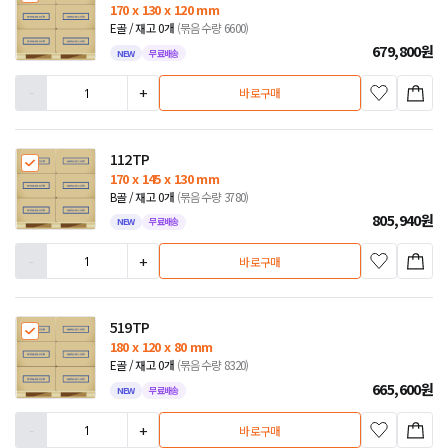
170 x 130 x 120 mm
E골 / 재고 0개
(묶음수량 6600)
679,800
원
NEW
무료배송
-
+
바로구매
112TP
170 x 145 x 130 mm
B골 / 재고 0개
(묶음수량 3780)
805,940
원
NEW
무료배송
-
+
바로구매
519TP
180 x 120 x 80 mm
E골 / 재고 0개
(묶음수량 8320)
665,600
원
NEW
무료배송
-
+
바로구매