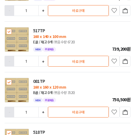
-
+
바로구매
517TP
160 x 140 x 100 mm
E골 / 재고 0개
(묶음수량 6720)
739,200
원
NEW
무료배송
-
+
바로구매
081TP
160 x 160 x 120 mm
B골 / 재고 0개
(묶음수량 3520)
750,500
원
NEW
무료배송
-
+
바로구매
518TP