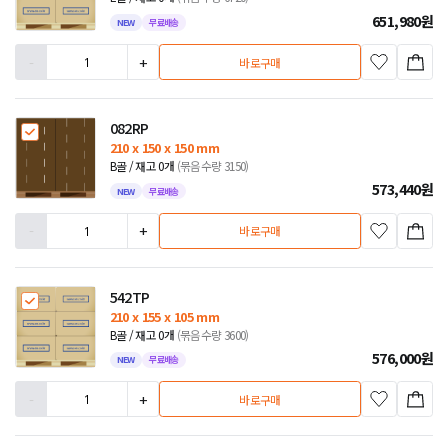
651,980
원
NEW
무료배송
-
+
바로구매
082RP
210 x 150 x 150 mm
B골 / 재고 0개
(묶음수량 3150)
573,440
원
NEW
무료배송
-
+
바로구매
542TP
210 x 155 x 105 mm
B골 / 재고 0개
(묶음수량 3600)
576,000
원
NEW
무료배송
-
+
바로구매