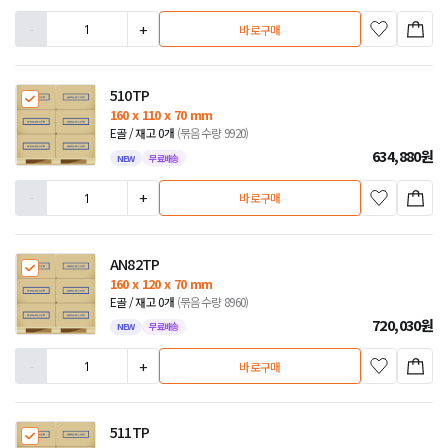
-
+
바로구매
510TP
160 x 110 x 70 mm
E골 / 재고 0개
(묶음수량 9920)
634,880
원
NEW
무료배송
-
+
바로구매
AN82TP
160 x 120 x 70 mm
E골 / 재고 0개
(묶음수량 8960)
720,030
원
NEW
무료배송
-
+
바로구매
511TP