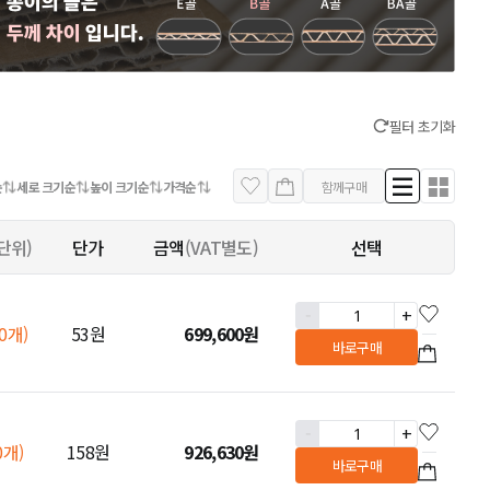
필터 초기화
순
세로 크기순
높이 크기순
가격순
함께구매
단위)
단가
금액
(VAT별도)
선택
-
+
00개)
53원
699,600
원
바로구매
-
+
0개)
158원
926,630
원
바로구매