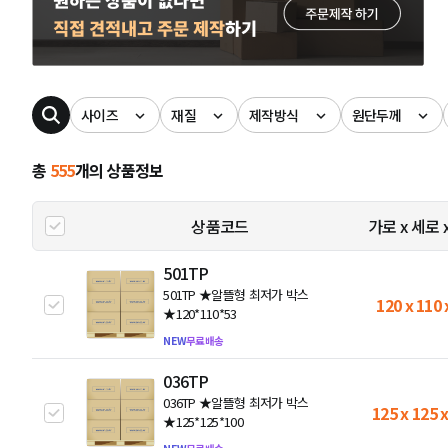
사이즈
재질
제작방식
원단두께
총
555
개의 상품정보
상품코드
가로 x 세로 
501TP
501TP ★알뜰형 최저가 박스
120 x 110 
★120*110*53
NEW
무료배송
036TP
036TP ★알뜰형 최저가 박스
125 x 125 
★125*125*100