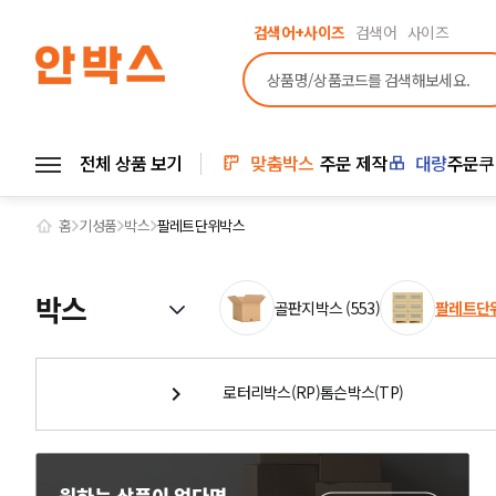
검색어+사이즈
검색어
사이즈
전체 상품 보기
맞춤박스
주문 제작
대량
주문
쿠
홈
기성품
박스
팔레트단위박스
박스
골판지박스 (553)
팔레트단위
로터리박스(RP)
톰슨박스(TP)