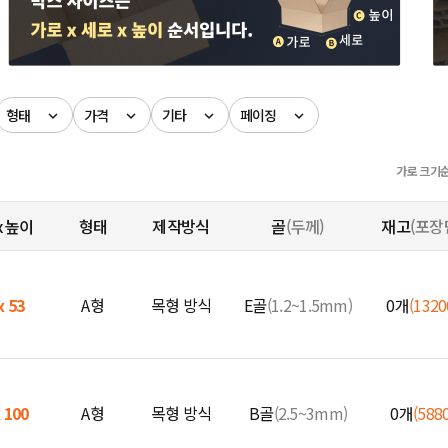
형태
가격
기타
페이징
가로 크기
x 높이
형태
제작방식
골
(두께)
재고
(포장
x 53
A형
목형 방식
E골
(1.2~1.5mm)
0개
(132
x 100
A형
목형 방식
B골
(2.5~3mm)
0개
(588